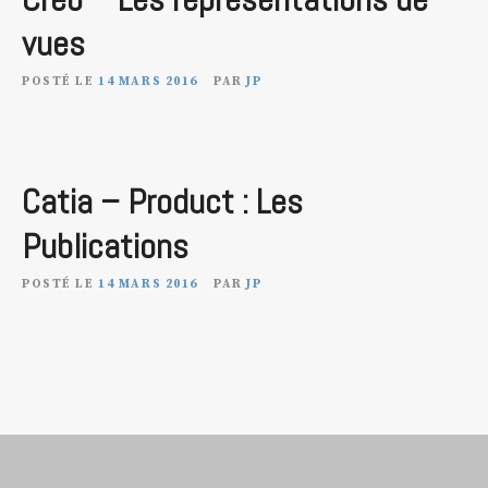
vues
POSTÉ LE
14 MARS 2016
PAR
JP
Catia – Product : Les
Publications
POSTÉ LE
14 MARS 2016
PAR
JP
N
a