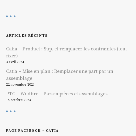
a
t
i
ARTICLES RÉCENTS
o
Catia – Product : Sup. et remplacer les contraintes (tout
fixer)
n
3 avril 2024
d
Catia – Mise en plan : Remplacer une part par un
assemblage
e
22 novembre 2023
PTC – Wildfire – Param pièces et assemblages
l
15 octobre 2023
’
a
PAGE FACEBOOK – CATIA
r