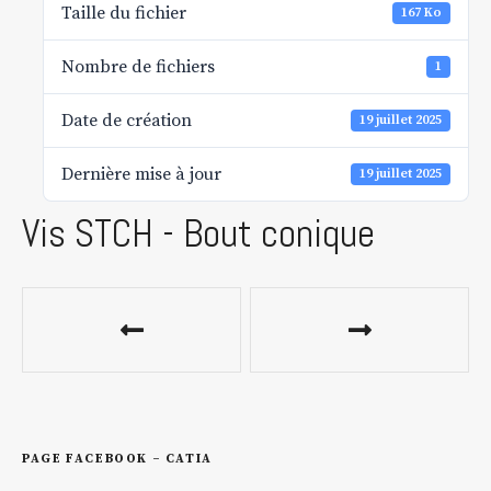
Taille du fichier
167 Ko
Nombre de fichiers
1
Date de création
19 juillet 2025
Dernière mise à jour
19 juillet 2025
Vis STCH - Bout conique
N
a
v
i
PAGE FACEBOOK – CATIA
g